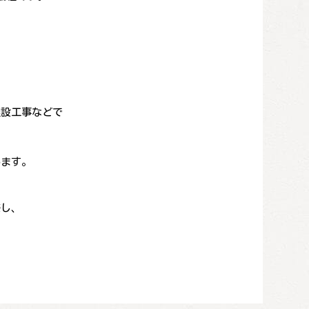
埋設工事などで
、
います。
感し、