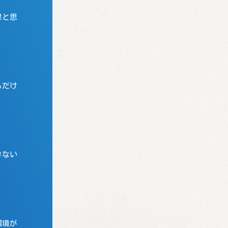
果と思
るだけ
きない
環境が